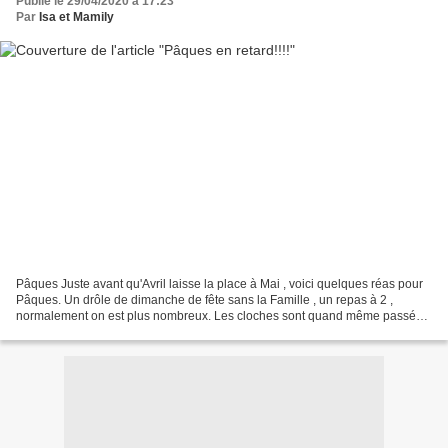
Publié le 29/04/2020 à 17:23
Par
Isa et Mamily
Pâques Juste avant qu'Avril laisse la place à Mai , voici quelques réas pour
Pâques. Un drôle de dimanche de fête sans la Famille , un repas à 2 ,
normalement on est plus nombreux. Les cloches sont quand même passées
pour les petits. Voici les cartes:...