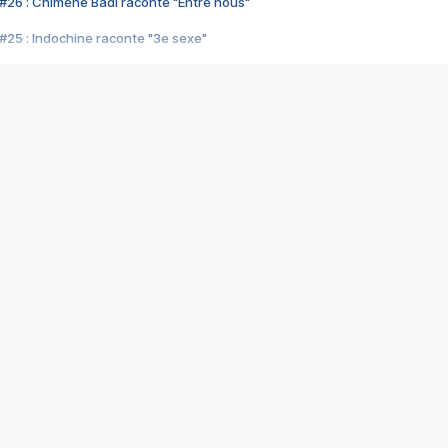
#26 : Chimène Badi raconte "Entre nous"
#25 : Indochine raconte "3e sexe"
#24 : Zaho raconte "C'est chelou"
#23 : Patrick Bruel raconte "Au café des délices"
#22 : Kyo raconte "Le chemin"
#21 : Nolwenn Leroy raconte "Cassé"
#20 : Patrick Hernandez raconte "Born to be alive"
#19 : Lorie raconte "Près de moi"
#18 : Michael Jones raconte "A nos actes manqués" (avec Jean-Jacque
#17 : Khaled raconte "Aïcha"
#16 : Corneille raconte "Parce qu'on vient de loin"
#15 : Indochine raconte "L'aventurier"
14 : Lorie raconte "Sur un air latino"